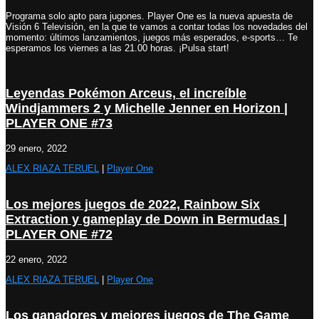
Programa solo apto para jugones. Player One es la nueva apuesta de
Visión 6 Televisión, en la que te vamos a contar todas los novedades del
momento: últimos lanzamientos, juegos más esperados, e-sports… Te
esperamos los viernes a las 21.00 horas. ¡Pulsa start!
Leyendas Pokémon Arceus, el increíble
Windjammers 2 y Michelle Jenner en Horizon |
PLAYER ONE #73
29 enero, 2022
ALEX RIAZA TERUEL
|
Player One
Los mejores juegos de 2022, Rainbow Six
Extraction y gameplay de Down in Bermudas |
PLAYER ONE #72
22 enero, 2022
ALEX RIAZA TERUEL
|
Player One
Los ganadores y mejores juegos de The Game