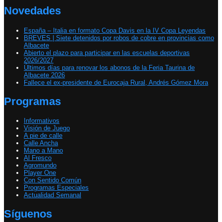
Novedades
España – Italia en formato Copa Davis en la IV Copa Leyendas
BREVES | Siete detenidos por robos de cobre en provincias como
Albacete
Abierto el plazo para participar en las escuelas deportivas
2026/2027
Últimos días para renovar los abonos de la Feria Taurina de
Albacete 2026
Fallece el ex-presidente de Eurocaja Rural, Andrés Gómez Mora
Programas
Informativos
Visión de Juego
A pie de calle
Calle Ancha
Mano a Mano
Al Fresco
Agromundo
Player One
Con Sentido Común
Programas Especiales
Actualidad Semanal
Síguenos