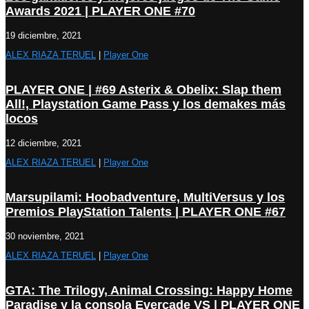
Awards 2021 | PLAYER ONE #70
19 diciembre, 2021
ALEX RIAZA TERUEL
|
Player One
PLAYER ONE | #69 Asterix & Obelix: Slap them
All!, Playstation Game Pass y los demakes más
locos
12 diciembre, 2021
ALEX RIAZA TERUEL
|
Player One
Marsupilami: Hoobadventure, MultiVersus y los
Premios PlayStation Talents | PLAYER ONE #67
30 noviembre, 2021
ALEX RIAZA TERUEL
|
Player One
GTA: The Trilogy, Animal Crossing: Happy Home
Paradise y la consola Evercade VS | PLAYER ONE