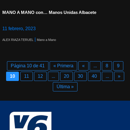
MANO A MANO con… Manos Unidas Albacete
11 febrero, 2023
|
ALEX RIAZA TERUEL
Mano a Mano
Página 10 de 41
« Primera
«
...
8
9
10
11
12
...
20
30
40
...
»
Última »