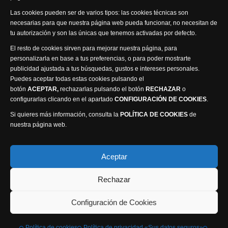
Visita nuestra productora
Las cookies pueden ser de varios tipos: las cookies técnicas son
necesarias para que nuestra página web pueda funcionar, no necesitan de
tu autorización y son las únicas que tenemos activadas por defecto.
El resto de cookies sirven para mejorar nuestra página, para
personalizarla en base a tus preferencias, o para poder mostrarte
publicidad ajustada a tus búsquedas, gustos e intereses personales.
Puedes aceptar todas estas cookies pulsando el
Política de privacidad
Política de cookies
botón
ACEPTAR,
rechazarlas pulsando el botón
RECHAZAR
o
Accesibilidad
configurarlas clicando en el apartado
CONFIGURACIÓN DE COOKIES
.
Compromiso con la protección de datos personales
Si quieres más información, consulta la
POLÍTICA DE COOKIES
de
Canal Ético
nuestra página web.
Visión Seis Televisión © 2014 Parque Empresarial
Aceptar
Ajusa, Calle 1 nº1, Ctra. Ayora - km 2.2, 02006
Rechazar
Albacete, España - Tel.
967 240 648
Webmaster: Atalantic
Configuración de Cookies
Política de cookies
Política de privacidad «Sus datos seguros»