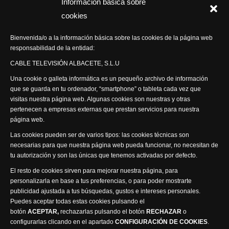
Información básica sobre
Programas Especiales
cookies
Actualidad Semanal
Bienvenida/o a la información básica sobre las cookies de la página web
responsabilidad de la entidad:
Síguenos
CABLE TELEVISIÓN ALBACETE, S.L.U
Una cookie o galleta informática es un pequeño archivo de información
que se guarda en tu ordenador, “smartphone” o tableta cada vez que
visitas nuestra página web. Algunas cookies son nuestras y otras
pertenecen a empresas externas que prestan servicios para nuestra
página web.
Visita nuestra productora
Las cookies pueden ser de varios tipos: las cookies técnicas son
necesarias para que nuestra página web pueda funcionar, no necesitan de
tu autorización y son las únicas que tenemos activadas por defecto.
El resto de cookies sirven para mejorar nuestra página, para
personalizarla en base a tus preferencias, o para poder mostrarte
publicidad ajustada a tus búsquedas, gustos e intereses personales.
Puedes aceptar todas estas cookies pulsando el
Política de privacidad
Política de cookies
botón
ACEPTAR,
rechazarlas pulsando el botón
RECHAZAR
o
Accesibilidad
configurarlas clicando en el apartado
CONFIGURACIÓN DE COOKIES
.