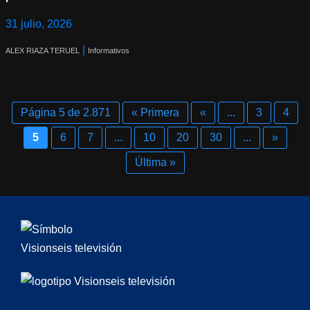
31 julio, 2026
|
ALEX RIAZA TERUEL
Informativos
Página 5 de 2.871
« Primera
«
...
3
4
5
6
7
...
10
20
30
...
»
Última »