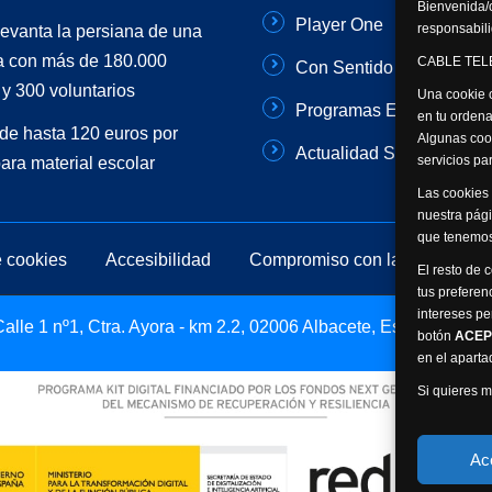
Bienvenida/o
Player One
responsabili
levanta la persiana de una
 con más de 180.000
CABLE TELE
Con Sentido Común
y 300 voluntarios
Una cookie o
Programas Especiales
en tu ordena
de hasta 120 euros por
Algunas coo
Actualidad Semanal
servicios p
para material escolar
Las cookies 
nuestra pági
que tenemos
e cookies
Accesibilidad
Compromiso con la protección 
El resto de 
tus preferen
intereses pe
lle 1 nº1, Ctra. Ayora - km 2.2, 02006 Albacete, España -
botón
ACEP
en el apart
Si quieres m
Ac