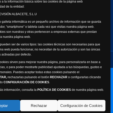
 a la información básica sobre las cookies de la página web
dad de la entidad:
VISIÓN ALBACETE, S.L.U
 galleta informática es un pequeño archivo de información que se guarda
dor, “smartphone” o tableta cada vez que visitas nuestra página web.
kies son nuestras y otras pertenecen a empresas externas que prestan
ara nuestra página web.
pueden ser de varios tipos: las cookies técnicas son necesarias para que
na web pueda funcionar, no necesitan de tu autorización y son las únicas
 activadas por defecto.
de datos personales
Canal Ético
cookies sirven para mejorar nuestra página, para personalizarla en base a
cias, o para poder mostrarte publicidad ajustada a tus búsquedas, gustos e
rsonales. Puedes aceptar todas estas cookies pulsando el
Webmaster: Atalantic
TAR,
rechazarlas pulsando el botón
RECHAZAR
o configurarlas clicando
ado
CONFIGURACIÓN DE COOKIES
.
ás información, consulta la
POLÍTICA DE COOKIES
de nuestra página web.
eptar
Rechazar
Configuración de Cookies