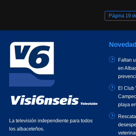
Página 19 d
Novedad
Faltan 
en Albac
prevenc
El Club 
Campeon
playa en
Rescata
La televisión independiente para todos
desespe
los albaceteños.
veterinar