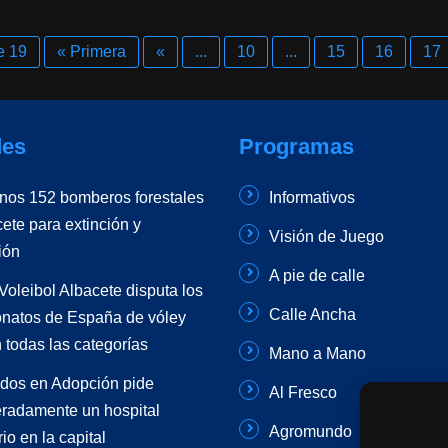
e 19
« Primera
«
...
10
...
15
16
17
es
Programas
unos 152 bomberos forestales
Informativos
ete para extinción y
Visión de Juego
ión
A pie de calle
Voleibol Albacete disputa los
Calle Ancha
atos de España de vóley
 todas las categorías
Mano a Mano
dos en Adopción pide
Al Fresco
radamente un hospital
Agromundo
io en la capital